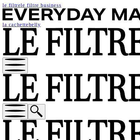
le filtre
le filtre business
la cachette
belly